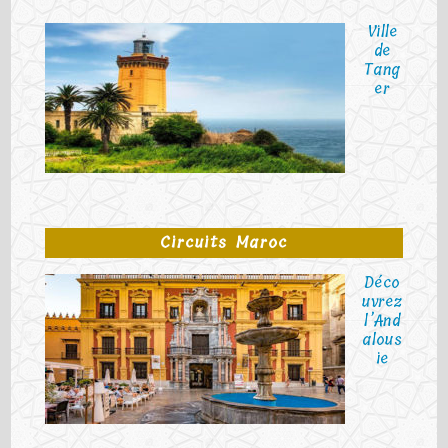
Ville
de
Tang
er
Circuits Maroc
Déco
uvrez
l’And
alous
ie