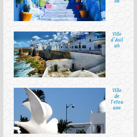
en
Ville
d’Asil
ah
Ville
de
Tetou
ane