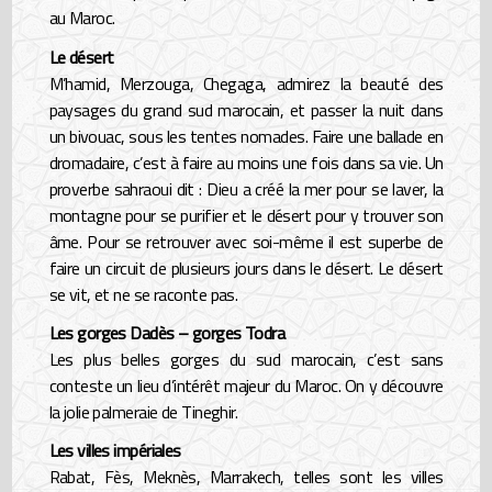
au Maroc.
Le désert
M’hamid, Merzouga, Chegaga, admirez la beauté des
paysages du grand sud marocain, et passer la nuit dans
un bivouac, sous les tentes nomades. Faire une ballade en
dromadaire, c’est à faire au moins une fois dans sa vie. Un
proverbe sahraoui dit : Dieu a créé la mer pour se laver, la
montagne pour se purifier et le désert pour y trouver son
âme. Pour se retrouver avec soi-même il est superbe de
faire un circuit de plusieurs jours dans le désert. Le désert
se vit, et ne se raconte pas.
Les gorges Dadès – gorges Todra
Les plus belles gorges du sud marocain, c’est sans
conteste un lieu d’intérêt majeur du Maroc. On y découvre
la jolie palmeraie de Tineghir.
Les villes impériales
Rabat, Fès, Meknès, Marrakech, telles sont les villes