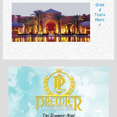
Gran
d
Tours
Maro
c
Qui Sommes-Nous