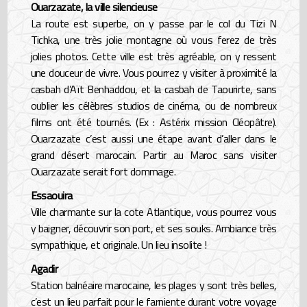
Ouarzazate, la ville silencieuse
La route est superbe, on y passe par le col du Tizi N
Tichka, une très jolie montagne où vous ferez de très
jolies photos. Cette ville est très agréable, on y ressent
une douceur de vivre. Vous pourrez y visiter à proximité la
casbah d’Aït Benhaddou, et la casbah de Taourirte, sans
oublier les célèbres studios de cinéma, ou de nombreux
films ont été tournés. (Ex : Astérix mission Cléopâtre).
Ouarzazate c’est aussi une étape avant d’aller dans le
grand désert marocain. Partir au Maroc sans visiter
Ouarzazate serait fort dommage.
Essaouira
Ville charmante sur la cote Atlantique, vous pourrez vous
y baigner, découvrir son port, et ses souks. Ambiance très
sympathique, et originale. Un lieu insolite !
Agadir
Station balnéaire marocaine, les plages y sont très belles,
c’est un lieu parfait pour le farniente durant votre voyage