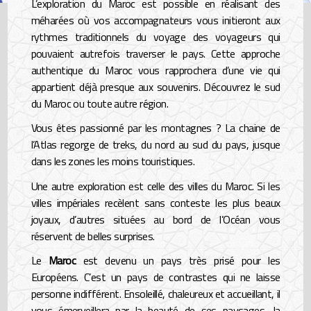
L’exploration du Maroc est possible en réalisant des
méharées où vos accompagnateurs vous initieront aux
rythmes traditionnels du voyage des voyageurs qui
pouvaient autrefois traverser le pays. Cette approche
authentique du Maroc vous rapprochera d’une vie qui
appartient déjà presque aux souvenirs. Découvrez le sud
du Maroc ou toute autre région.
Vous êtes passionné par les montagnes ? La chaine de
l’Atlas regorge de treks, du nord au sud du pays, jusque
dans les zones les moins touristiques.
Une autre exploration est celle des villes du Maroc. Si les
villes impériales recèlent sans conteste les plus beaux
joyaux, d’autres situées au bord de l’Océan vous
réservent de belles surprises.
Le
Maroc
est devenu un pays très prisé pour les
Européens. C’est un pays de contrastes qui ne laisse
personne indifférent. Ensoleillé, chaleureux et accueillant, il
vous émerveillera par la beauté de ses paysages, la