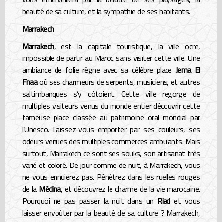
beauté de sa culture, et la sympathie de ses habitants.
Marrakech
Marrakech
, est la capitale touristique, la ville ocre,
impossible de partir au Maroc sans visiter cette ville. Une
ambiance de folie règne avec sa célèbre place
Jema El
Fnaa
où ses charmeurs de serpents, musiciens, et autres
saltimbanques s’y côtoient. Cette ville regorge de
multiples visiteurs venus du monde entier découvrir cette
fameuse place classée au patrimoine oral mondial par
l’Unesco. Laissez-vous emporter par ses couleurs, ses
odeurs venues des multiples commerces ambulants. Mais
surtout, Marrakech ce sont ses souks, son artisanat très
varié et coloré. De jour comme de nuit, à Marrakech, vous
ne vous ennuierez pas. Pénétrez dans les ruelles rouges
de la
Médina
, et découvrez le charme de la vie marocaine.
Pourquoi ne pas passer la nuit dans un
Riad
et vous
laisser envoûter par la beauté de sa culture ? Marrakech,