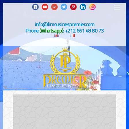
info@limousinespremier.com
Phone
(Whatsapp)
: +212 661 48 80 73