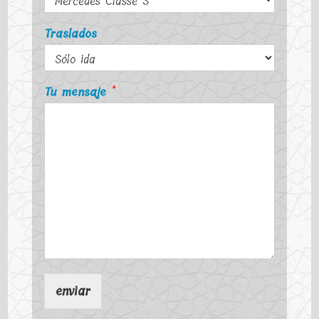
Traslados
Tu mensaje
*
enviar